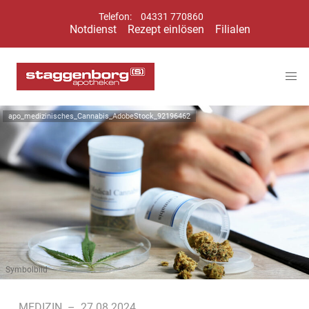
Telefon:
04331 770860
Notdienst
Rezept einlösen
Filialen
apo_medizinisches_Cannabis_AdobeStock_92196462
Symbolbild
MEDIZIN
–
27.08.2024