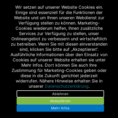
Wir setzen auf unserer Website Cookies ein.
Einige sind essenziell für die Funktionen der
Website und um Ihnen unseren Webdienst zur
Verfügung stellen zu können. Marketing-
Cookies wiederum helfen, Ihnen zusätzliche
Abgabe in haushaltsüblichen Mengen, solange der Vorrat reicht. Für Druck-
und Satzfehler keine Haftung.
Services zur Verfügung zu stellen, unser
1
Onlineangebot zu verbessern und wirtschaftlich
Zu Risiken und Nebenwirkungen lesen Sie die Packungsbeilage und fragen
Sie Ihren Arzt oder Apotheker.
zu betreiben. Wenn Sie mit diesen einverstanden
2
sind, klicken Sie bitte auf „Akzeptieren“.
Angabe nach der deutschen Arzneimitteltaxe Apothekenerstattungspreis
(AEP). Der AEP ist keine unverbindliche Preisempfehlung der Hersteller. Der
Ausführliche Informationen über den Einsatz von
AEP ist ein von den Apotheken in Ansatz gebrachter Preis für rezeptfreie
Cookies auf unserer Website erhalten sie unter
Arzneimittel. Er entspricht in der Höhe dem für Apotheken verbindlichen
Mehr Infos. Dort können Sie auch Ihre
Abgabepreis, zu dem eine Apotheke in bestimmten Fällen (z.B. bei Kindern
Zustimmung für Marketing-Cookies geben oder
unter 12 Jahren) das Produkt mit der gesetzlichen Krankenversicherung
abrechnet. Der AEP ist der allgemeine Erstattungspreis im Falle einer
diese in die Zukunft gerichtet jederzeit
Kostenübernahme durch die gesetzlichen Krankenkassen, vor Abzug eines
widerrufen. Nähere Hinweise erhalten Sie in
Zwangsrabattes (zur Zeit 5%) nach §130 Abs. 1 SGB V.
unserer
Datenschutzerklärung
.
3
Unverbindliche Preisempfehlung des Herstellers (UVP).
Ablehnen
powered by apovena.de
Akzeptieren
Mehr Infos