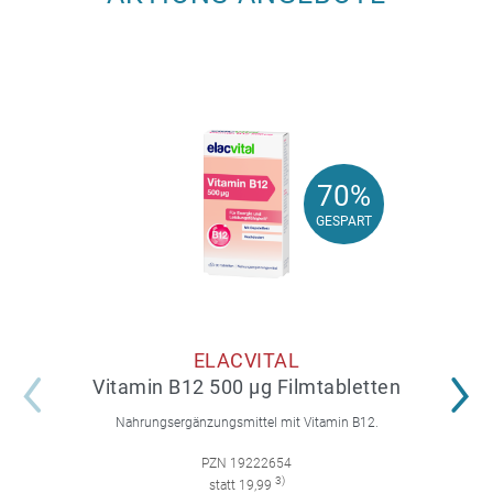
70%
70%
GESPART
GESPART
ELACVITAL
Vitamin B12 500 µg Filmtabletten
Nahrungsergänzungsmittel mit Vitamin B12.
PZN 19222654
3)
statt 19,99