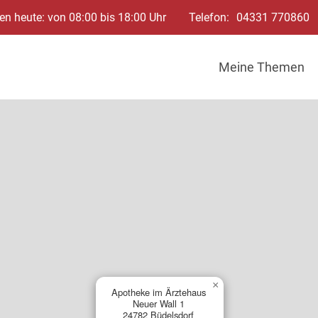
en heute: von 08:00 bis 18:00 Uhr
Telefon:
04331 770860
Meine Themen
×
Apotheke im Ärztehaus
Neuer Wall 1
24782 Büdelsdorf