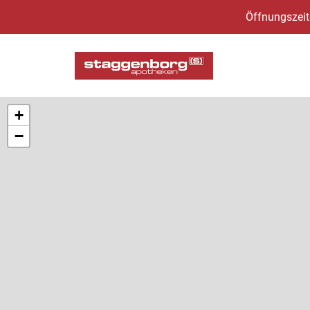
Öffnungszeit
+
−