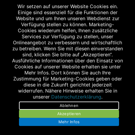
Mittwoch
Wir setzen auf unserer Website Cookies ein.
Einige sind essenziell für die Funktionen der
08:00 bis 18:00 Uhr
Website und um Ihnen unseren Webdienst zur
Donnerstag
Verfügung stellen zu können. Marketing-
08:00 bis 18:00 Uhr
Cookies wiederum helfen, Ihnen zusätzliche
Services zur Verfügung zu stellen, unser
Freitag
Onlineangebot zu verbessern und wirtschaftlich
08:00 bis 18:00 Uhr
zu betreiben. Wenn Sie mit diesen einverstanden
sind, klicken Sie bitte auf „Akzeptieren“.
Ausführliche Informationen über den Einsatz von
Cookies auf unserer Website erhalten sie unter
Mehr Infos. Dort können Sie auch Ihre
WEITERE STANDORTE
Zustimmung für Marketing-Cookies geben oder
diese in die Zukunft gerichtet jederzeit
widerrufen. Nähere Hinweise erhalten Sie in
unserer
Datenschutzerklärung
.
Ablehnen
Akzeptieren
Mehr Infos
STAGGENBORG - APOTHEKE IM RONDO
Am Ahlmannkai 2