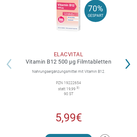
70%
70%
GESPART
GESPART
ELACVITAL
Vitamin B12 500 µg Filmtabletten
Nahrungsergänzungsmittel mit Vitamin B12.
PZN 19222654
3)
statt 19,99
90 ST
5,99€