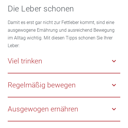
Die Leber schonen
Damit es erst gar nicht zur Fettleber kommt, sind eine
ausgewogene Ernährung und ausreichend Bewegung
im Alltag wichtig. Mit diesen Tipps schonen Sie Ihrer
Leber:
Viel trinken
Trinken Sie jeden Tag mindestens 1,5 bis 2 Liter
Wasser oder ungesüßte Kräutertees. Denn viel
Regelmäßig bewegen
Flüssigkeit hilft, dass Nahrungsmittel, Medikamente
und Giftstoffe schneller im Körper abgebaut,
Regelmäßige Bewegung tut dem Stoffwechsel und
umgebaut und ausgeschieden werden.
insbesondere der Verdauung gut. Wer oft sportlich
Ausgewogen ernähren
aktiv ist, schont seine Leber und beugt einer
Fettablagerung vor.
Wählen Sie nährstoffreiche Lebensmittel mit viel