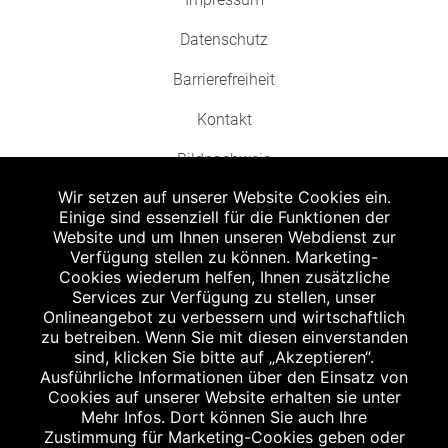
Datenschutz
Barrierefreiheit
Kontakt
Bildnachweis
Wir setzen auf unserer Website Cookies ein.
Einige sind essenziell für die Funktionen der
Website und um Ihnen unseren Webdienst zur
Verfügung stellen zu können. Marketing-
Cookies wiederum helfen, Ihnen zusätzliche
Abgabe in haushaltsüblichen Mengen, solange der Vorrat reicht. Für Druck-
und Satzfehler keine Haftung.
Services zur Verfügung zu stellen, unser
1
Onlineangebot zu verbessern und wirtschaftlich
Zu Risiken und Nebenwirkungen lesen Sie die Packungsbeilage und fragen
Sie Ihren Arzt oder Apotheker.
zu betreiben. Wenn Sie mit diesen einverstanden
2
sind, klicken Sie bitte auf „Akzeptieren“.
Angabe nach der deutschen Arzneimitteltaxe Apothekenerstattungspreis
(AEP). Der AEP ist keine unverbindliche Preisempfehlung der Hersteller. Der
Ausführliche Informationen über den Einsatz von
AEP ist ein von den Apotheken in Ansatz gebrachter Preis für rezeptfreie
Cookies auf unserer Website erhalten sie unter
Arzneimittel. Er entspricht in der Höhe dem für Apotheken verbindlichen
Mehr Infos. Dort können Sie auch Ihre
Abgabepreis, zu dem eine Apotheke in bestimmten Fällen (z.B. bei Kindern
Zustimmung für Marketing-Cookies geben oder
unter 12 Jahren) das Produkt mit der gesetzlichen Krankenversicherung