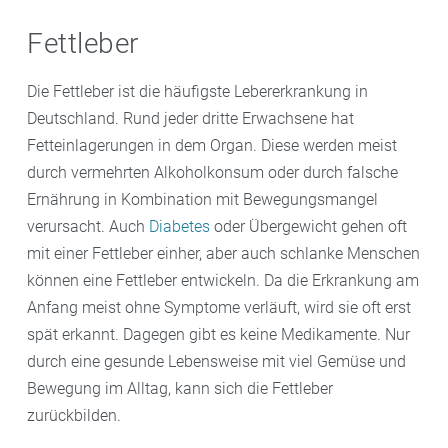
Antibiotika
oder Medikamente gegen Bluthochdruck
Fettleber
werden über die Leber abgebaut. Problematisch wird
es, wenn mehrere Medikamente zu häufig, zu hoch
Die Fettleber ist die häufigste Lebererkrankung in
dosiert und über lange Zeit eingenommen werden:
Deutschland. Rund jeder dritte Erwachsene hat
das kann dann zu Leberschäden führen. Ist die Leber
Fetteinlagerungen in dem Organ. Diese werden meist
bereits vorbelastet, sprechen Sie vor der Einnahme
durch vermehrten Alkoholkonsum oder durch falsche
von Arzneimitteln unbedingt mit uns in Ihrer Apotheke
Ernährung in Kombination mit Bewegungsmangel
im Ärztehaus oder wenden Sie sich an Ihre Ärztin oder
verursacht. Auch
Diabetes
oder Übergewicht gehen oft
Ihren Arzt.
mit einer Fettleber einher, aber auch schlanke Menschen
können eine Fettleber entwickeln. Da die Erkrankung am
Anfang meist ohne Symptome verläuft, wird sie oft erst
spät erkannt. Dagegen gibt es keine Medikamente. Nur
durch eine gesunde Lebensweise mit viel Gemüse und
Bewegung im Alltag, kann sich die Fettleber
zurückbilden.