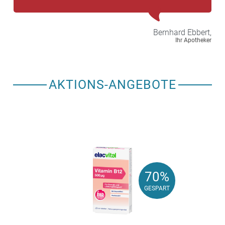
Bernhard
Ebbert,
Ihr Apotheker
AKTIONS-ANGEBOTE
70%
70%
GESPART
GESPART