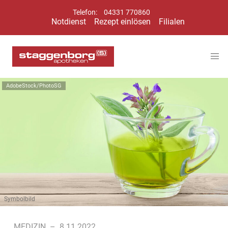
Telefon:
04331 770860
Notdienst
Rezept einlösen
Filialen
AdobeStock/PhotoSG
Symbolbild
MEDIZIN
–
8.11.2022