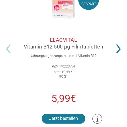
70%
GESPART
GESPART
ELACVITAL
Vitamin B12 500 µg Filmtabletten
Nahrungsergänzungsmittel mit Vitamin B12.
PZN 19222654
3)
statt 19,99
90 ST
5,99€
Jetzt bestellen