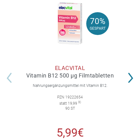
70%
70%
GESPART
GESPART
ELACVITAL
Vitamin B12 500 µg Filmtabletten
Nahrungsergänzungsmittel mit Vitamin B12.
PZN 19222654
3)
statt 19,99
90 ST
5,99€