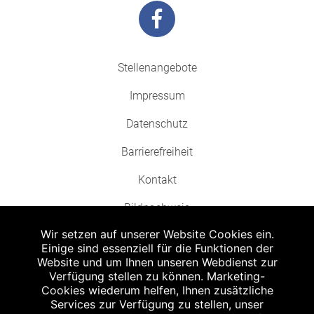
Stellenangebote
Impressum
Datenschutz
Barrierefreiheit
Kontakt
Bildnachweis
Wir setzen auf unserer Website Cookies ein.
Einige sind essenziell für die Funktionen der
Website und um Ihnen unseren Webdienst zur
Verfügung stellen zu können. Marketing-
Cookies wiederum helfen, Ihnen zusätzliche
Abgabe in haushaltsüblichen Mengen, solange der Vorrat reicht. Für Druck-
und Satzfehler keine Haftung.
Services zur Verfügung zu stellen, unser