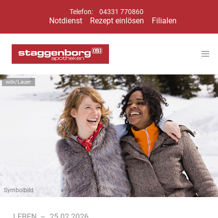
Telefon:
04331 770860
Notdienst
Rezept einlösen
Filialen
wdv/Lauer
Symbolbild
LEBEN
–
25.02.2026