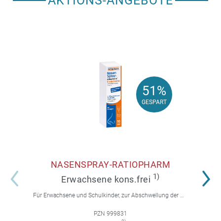
AKTIONS-ANGEBOTE
51%
51%
GESPART
GESPART
NASENSPRAY-RATIOPHARM
1)
Erwachsene kons.frei
Für Erwachsene und Schulkinder, zur Abschwellung der Nasenschleimhaut bei Schnupfen und allergischem Schnupfen.
PZN 999831