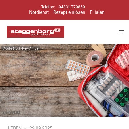
Telefon:
04331 770860
Notdienst
Rezept einlösen
Filialen
AdobeStock/New Africa
Symbolbild
LEBEN
–
29.09.2025