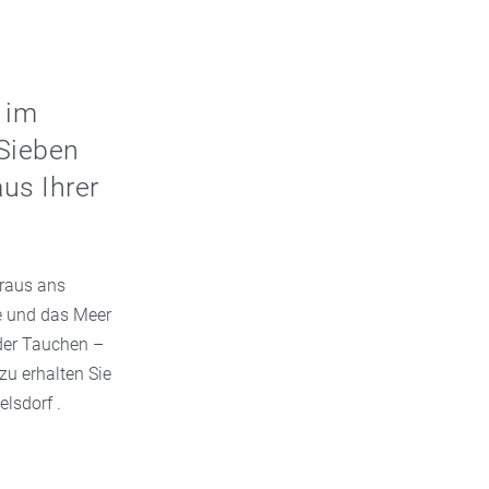
e im
Sieben
us Ihrer
 raus ans
se und das Meer
der Tauchen –
zu erhalten Sie
lsdorf .