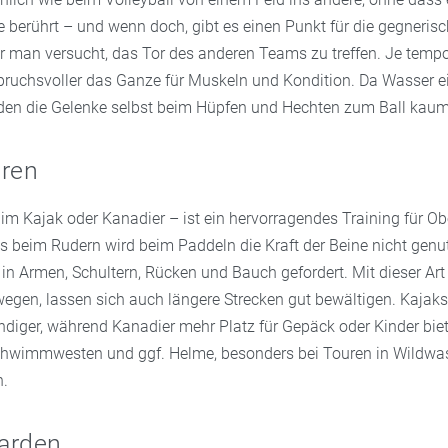
 berührt – und wenn doch, gibt es einen Punkt für die gegneris
 man versucht, das Tor des anderen Teams zu treffen. Je tempo
spruchsvoller das Ganze für Muskeln und Kondition. Da Wasser e
den die Gelenke selbst beim Hüpfen und Hechten zum Ball kau
hren
im Kajak oder Kanadier – ist ein hervorragendes Training für O
s beim Rudern wird beim Paddeln die Kraft der Beine nicht genut
in Armen, Schultern, Rücken und Bauch gefordert. Mit dieser Art
egen, lassen sich auch längere Strecken gut bewältigen. Kajaks
ndiger, während Kanadier mehr Platz für Gepäck oder Kinder biet
Schwimmwesten und ggf. Helme, besonders bei Touren in Wildwa
.
arden