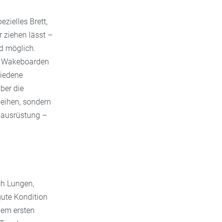
zielles Brett,
 ziehen lässt –
d möglich.
im Wakeboarden
hiedene
ber die
eihen, sondern
dausrüstung –
ch Lungen,
gute Kondition
dem ersten