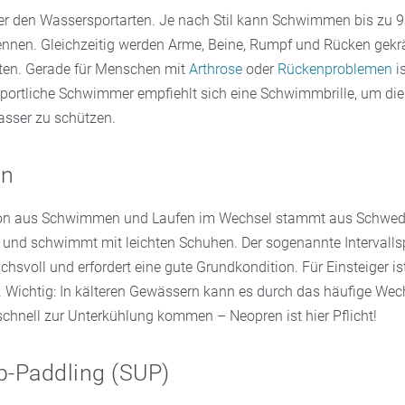
ter den Wassersportarten. Je nach Stil kann Schwimmen bis zu 9
ennen. Gleichzeitig werden Arme, Beine, Rumpf und Rücken gekräf
ten. Gerade für Menschen mit
Arthrose
oder
Rückenproblemen
i
 sportliche Schwimmer empfiehlt sich eine Schwimmbrille, um di
asser zu schützen.
un
on aus Schwimmen und Laufen im Wechsel stammt aus Schwed
und schwimmt mit leichten Schuhen. Der sogenannte Intervallsp
chsvoll und erfordert eine gute Grundkondition. Für Einsteiger 
. Wichtig: In kälteren Gewässern kann es durch das häufige Wec
chnell zur Unterkühlung kommen – Neopren ist hier Pflicht!
p-Paddling (SUP)