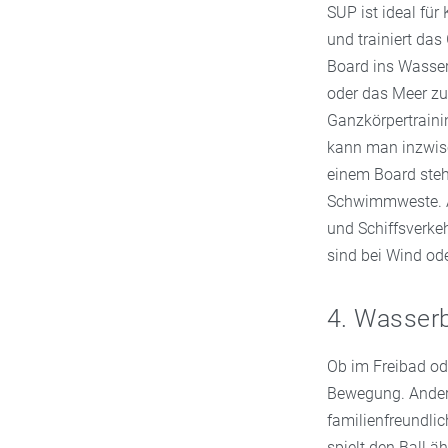
SUP ist ideal fü
und trainiert da
Board ins Wasser
oder das Meer zu 
Ganzkörpertrain
kann man inzwisc
einem Board steh
Schwimmweste. A
und Schiffsverke
sind bei Wind od
4. Wasserb
Ob im Freibad o
Bewegung. Anders
familienfreundli
spielt den Ball ä