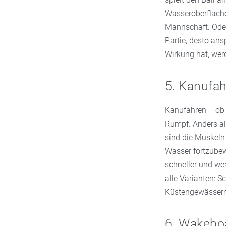
Wasseroberfläche
Mannschaft. Oder
Partie, desto an
Wirkung hat, wer
5. Kanufa
Kanufahren – ob 
Rumpf. Anders al
sind die Muskeln 
Wasser fortzubew
schneller und we
alle Varianten: 
Küstengewässern
6. Wakebo