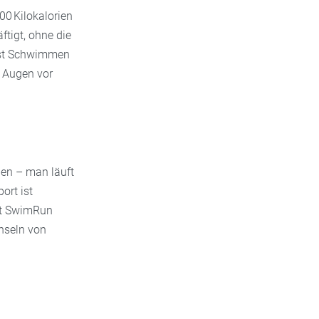
00 Kilokalorien
tigt, ohne die
st Schwimmen
e Augen vor
en – man läuft
ort ist
ist SwimRun
hseln von