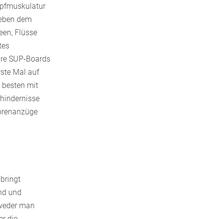
mpfmuskulatur
neben dem
een, Flüsse
tes
are SUP-Boards
ste Mal auf
 besten mit
hindernisse
oprenanzüge
bringt
end und
tweder man
er die