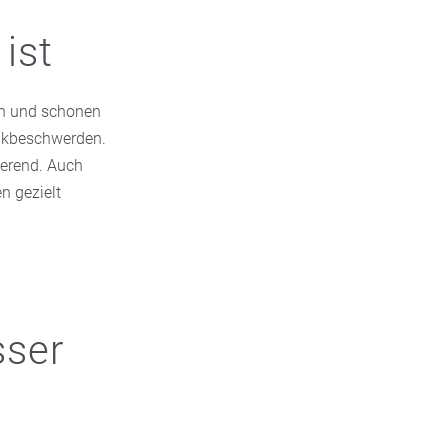
ist
en und schonen
enkbeschwerden.
ierend. Auch
n gezielt
sser