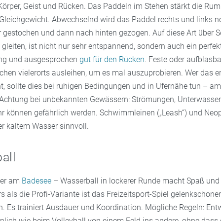
r Körper, Geist und Rücken. Das Paddeln im Stehen stärkt die Ru
s Gleichgewicht. Abwechselnd wird das Paddel rechts und links 
 gestochen und dann nach hinten gezogen. Auf diese Art über S
gleiten, ist nicht nur sehr entspannend, sondern auch ein perfek
ing und ausgesprochen
gut für den Rücken
. Feste oder aufblasb
hen vielerorts ausleihen, um es mal auszuprobieren. Wer das er
t, sollte dies bei ruhigen Bedingungen und in Ufernähe tun – am
chtung bei unbekannten Gewässern: Strömungen, Unterwasser
hr können gefährlich werden. Schwimmleinen („Leash“) und Ne
er kaltem Wasser sinnvoll.
all
der am
Badesee
– Wasserball in lockerer Runde macht Spaß und 
 als die Profi-Variante ist das Freizeitsport-Spiel gelenkschon
ch. Es trainiert Ausdauer und Koordination. Mögliche Regeln: En
hnlich wie beim Volleyball von einem Feld ins andere, ohne dass 