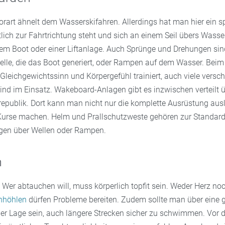
art ähnelt dem Wasserskifahren. Allerdings hat man hier ein spe
ich zur Fahrtrichtung steht und sich an einem Seil übers Wasser
em Boot oder einer Liftanlage. Auch Sprünge und Drehungen sin
Welle, die das Boot generiert, oder Rampen auf dem Wasser. Be
Gleichgewichtssinn und Körpergefühl trainiert, auch viele versc
nd im Einsatz. Wakeboard-Anlagen gibt es inzwischen verteilt ü
publik. Dort kann man nicht nur die komplette Ausrüstung ausl
Kurse machen. Helm und Prallschutzweste gehören zur Standar
gen über Wellen oder Rampen.
n
 Wer abtauchen will, muss körperlich topfit sein. Weder Herz no
nhöhlen
dürfen Probleme bereiten. Zudem sollte man über eine 
der Lage sein, auch längere Strecken sicher zu schwimmen. Vor 