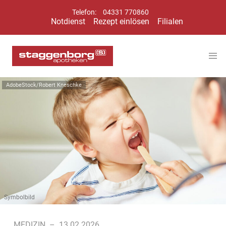
Telefon:
04331 770860
Notdienst
Rezept einlösen
Filialen
AdobeStock/Robert Kneschke
Symbolbild
MEDIZIN
–
13.02.2026