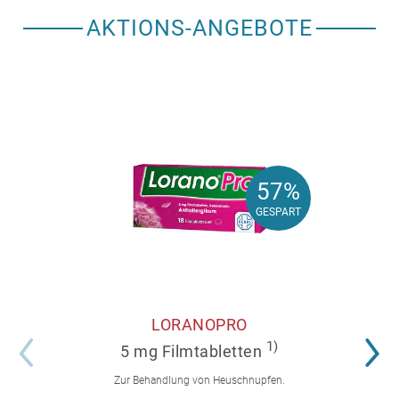
AKTIONS-ANGEBOTE
57%
57%
GESPART
GESPART
LORANOPRO
1)
5 mg Filmtabletten
Zur Behandlung von Heuschnupfen.