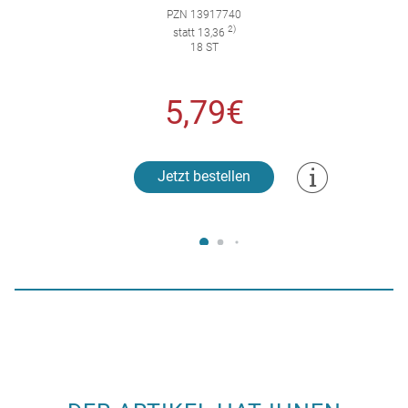
PZN 13917740
2)
statt 13,36
18 ST
5,79€
Jetzt bestellen