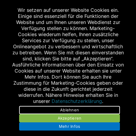
Wir setzen auf unserer Website Cookies ein.
Einige sind essenziell für die Funktionen der
Website und um Ihnen unseren Webdienst zur
Verfügung stellen zu können. Marketing-
Cookies wiederum helfen, Ihnen zusätzliche
Abgabe in haushaltsüblichen Mengen, solange der Vorrat reicht. Für Druck-
und Satzfehler keine Haftung.
Services zur Verfügung zu stellen, unser
1
Onlineangebot zu verbessern und wirtschaftlich
Zu Risiken und Nebenwirkungen lesen Sie die Packungsbeilage und fragen
Sie Ihren Arzt oder Apotheker.
zu betreiben. Wenn Sie mit diesen einverstanden
2
sind, klicken Sie bitte auf „Akzeptieren“.
Angabe nach der deutschen Arzneimitteltaxe Apothekenerstattungspreis
(AEP). Der AEP ist keine unverbindliche Preisempfehlung der Hersteller. Der
Ausführliche Informationen über den Einsatz von
AEP ist ein von den Apotheken in Ansatz gebrachter Preis für rezeptfreie
Cookies auf unserer Website erhalten sie unter
Arzneimittel. Er entspricht in der Höhe dem für Apotheken verbindlichen
Mehr Infos. Dort können Sie auch Ihre
Abgabepreis, zu dem eine Apotheke in bestimmten Fällen (z.B. bei Kindern
Zustimmung für Marketing-Cookies geben oder
unter 12 Jahren) das Produkt mit der gesetzlichen Krankenversicherung
abrechnet. Der AEP ist der allgemeine Erstattungspreis im Falle einer
diese in die Zukunft gerichtet jederzeit
Kostenübernahme durch die gesetzlichen Krankenkassen, vor Abzug eines
widerrufen. Nähere Hinweise erhalten Sie in
Zwangsrabattes (zur Zeit 5%) nach §130 Abs. 1 SGB V.
unserer
Datenschutzerklärung
.
3
Unverbindliche Preisempfehlung des Herstellers (UVP).
Ablehnen
powered by apovena.de
Akzeptieren
Mehr Infos