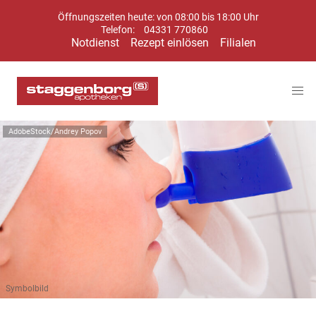
Öffnungszeiten heute: von 08:00 bis 18:00 Uhr
Telefon:
04331 770860
Notdienst
Rezept einlösen
Filialen
AdobeStock/Andrey Popov
Symbolbild