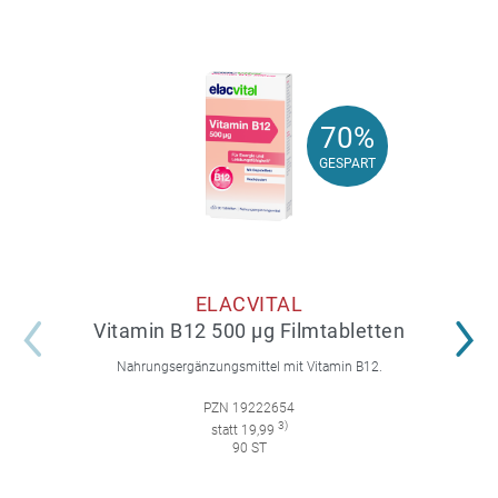
70%
70%
GESPART
GESPART
ELACVITAL
Vitamin B12 500 µg Filmtabletten
Nahrungsergänzungsmittel mit Vitamin B12.
PZN 19222654
3)
statt 19,99
90 ST