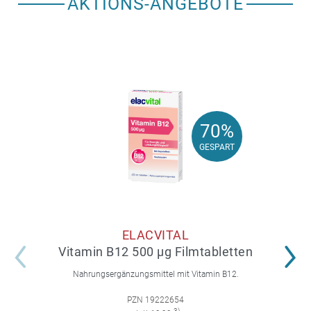
AKTIONS-ANGEBOTE
70%
70%
GESPART
GESPART
ELACVITAL
Vitamin B12 500 µg Filmtabletten
Nahrungsergänzungsmittel mit Vitamin B12.
PZN 19222654
3)