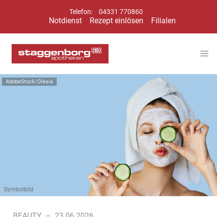
Telefon:
04331 770860
Notdienst
Rezept einlösen
Filialen
AdobeStock/Olesia
Symbolbild
BEAUTY
–
23.06.2026