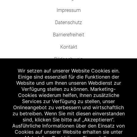
Impressum
Datenschutz
Barrierefreiheit
Kontakt
Bildnachweis
Wir setzen auf unserer Website Cookies ein.
Einige sind essenziell für die Funktionen der
Website und um Ihnen unseren Webdienst zur
Verfügung stellen zu können. Marketing-
Cookies wiederum helfen, Ihnen zusätzliche
Abgabe in haushaltsüblichen Mengen, solange der Vorrat reicht. Für Druck-
und Satzfehler keine Haftung.
Services zur Verfügung zu stellen, unser
1
Onlineangebot zu verbessern und wirtschaftlich
Zu Risiken und Nebenwirkungen lesen Sie die Packungsbeilage und fragen
Sie Ihren Arzt oder Apotheker.
zu betreiben. Wenn Sie mit diesen einverstanden
2
sind, klicken Sie bitte auf „Akzeptieren“.
Angabe nach der deutschen Arzneimitteltaxe Apothekenerstattungspreis
(AEP). Der AEP ist keine unverbindliche Preisempfehlung der Hersteller. Der
Ausführliche Informationen über den Einsatz von
AEP ist ein von den Apotheken in Ansatz gebrachter Preis für rezeptfreie
Cookies auf unserer Website erhalten sie unter
Arzneimittel. Er entspricht in der Höhe dem für Apotheken verbindlichen