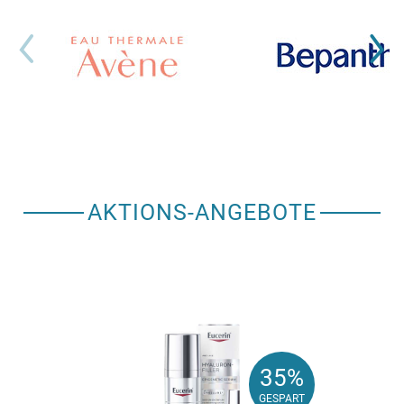
AKTIONS-ANGEBOTE
35%
35%
GESPART
GESPART